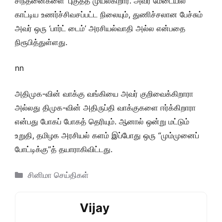
சிந்தனைகளை’ புகுத்த முயல்கிறார். அவர் மேடையில்
காட்டிய உணர்ச்சிவசப்பட்ட நிலையும், துணிச்சலான பேச்சும்
அவர் ஒரு ‘பார்ட் டைம்’ அரசியல்வாதி அல்ல என்பதை
நிரூபித்துள்ளது.
nn
அதிமுக-வின் வாக்கு வங்கியை அவர் குறிவைக்கிறாரா
அல்லது திமுக-வின் அதிருப்தி வாக்குகளை ஈர்க்கிறாரா
என்பது போகப் போகத் தெரியும். ஆனால் ஒன்று மட்டும்
உறுதி, தமிழக அரசியல் களம் இப்போது ஒரு “மும்முனைப்
போட்டிக்கு”த் தயாராகிவிட்டது.
Categories
சினிமா செய்திகள்
Vijay