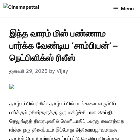
Skip
Menu
to
content
இந்த வாரம் மிஸ் பண்ணாம
பார்க்க வேண்டிய ‘சாம்பியன்’ –
நெட்பிளிக்ஸ் ரிலீஸ்
ஜனவரி 29, 2026
by
Vijay
தமிழ் டப்பிங் ரிலீஸ்: தமிழ் டப்பிங் படங்களை விரும்பிப்
பார்க்கும் ரசிகர்களுக்கு ஒரு மகிழ்ச்சியான செய்தி.
தெலுங்குத் திரையுலகில் வெளியாகிப் பலரது கவனத்தை
ஈர்த்த ஒரு திரைப்படம் இப்போது அதிகாரப்பூர்வமாகத்
தமிழில் மொழிமாற்றம் செய்யப்பட்டு வெளியாகியுள்ளது.