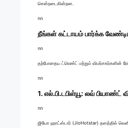
சென்றடைகின்றன.
nn
நீங்கள் கட்டாயம் பார்க்க வேண்
nn
தற்போதைய ட்ரெண்ட் மற்றும் விமர்சகர்களின் ரேட்ட
nn
1. எல்.பி.டபிள்யூ: லவ் பியாண
nn
ஜியோ ஹாட்ஸ்டார் (JioHotstar) தளத்தில் வெ