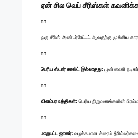
ஏன் சில வெப் சீரிஸ்கள் கவனிக்
nn
ஒரு சீரிஸ் அண்டர்ரேட்டட் ஆவதற்கு முக்கிய க
nn
பெரிய ஸ்டார் காஸ்ட் இல்லாதது:
முன்னணி நடிகர
nn
விளம்பர உத்திகள்:
பெரிய நிறுவனங்களின் பிரம்ம
nn
மாறுபட்ட ஜானர்:
வழக்கமான க்ரைம் த்ரில்லர்க