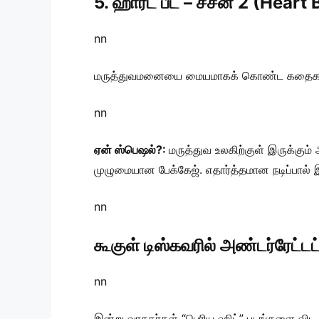
5. ஹார்ட் பீட் – சீசன் 2 (Hear
nn
மருத்துவமனையை மையமாகக் கொண்ட கதைகள் தம
nn
ஏன் ஸ்பெஷல்?:
மருத்துவ உலகிற்குள் இருக்கும
முழுமையான பேக்கேஜ். எதார்த்தமான நடிப்பால்
nn
கூகுள் டிஸ்கவரில் அண்டர்ரேட்ட
nn
இன்று வாசகர்கள் “பெரிய ஹிட்” படங்களை விட, “