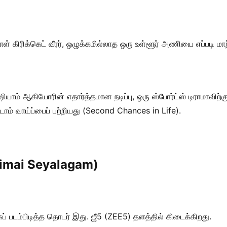
 கிரிக்கெட் வீரர், ஒழுக்கமில்லாத ஒரு உள்ளூர் அணியை எப்படி மா
்து ஷியாம் ஆகியோரின் எதார்த்தமான நடிப்பு, ஒரு ஸ்போர்ட்ஸ் டிராமாவ
ாம் வாய்ப்பைப் பற்றியது (Second Chances in Life).
aimai Seyalagam)
் படம்பிடித்த தொடர் இது. ஜீ5 (ZEE5) தளத்தில் கிடைக்கிறது.