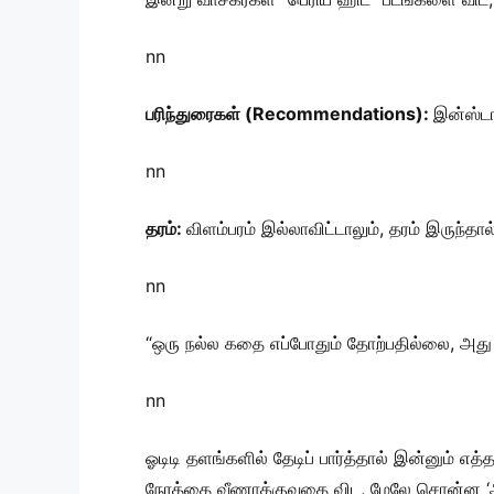
nn
பரிந்துரைகள் (Recommendations):
இன்ஸ்டாக
nn
தரம்:
விளம்பரம் இல்லாவிட்டாலும், தரம் இருந்
nn
“ஒரு நல்ல கதை எப்போதும் தோற்பதில்லை, அது 
nn
ஓடிடி தளங்களில் தேடிப் பார்த்தால் இன்னும்
நேரத்தை வீணாக்குவதை விட, மேலே சொன்ன ‘அண்ட