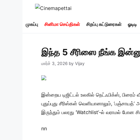
Skip
to
content
முகப்பு
சினிமா செய்திகள்
சிறப்பு கட்டுரைகள்
ஓடிடி
இந்த 5 சீரிஸை நீங்க இன்னும
மார்ச் 3, 2026
by
Vijay
இன்றைய டிஜிட்டல் உலகில் நெட்ஃபிக்ஸ், பிரைம
புதுப்புது சீரிஸ்கள் வெளியானாலும், ‘பஞ்சாயத்’
இருந்தும் பலரது ‘Watchlist’-ல் வராமல் போன 
nn