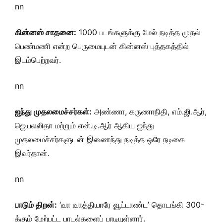
nn
கின்னஸ் சாதனை:
1000 படங்களுக்கு மேல் நடித்த முதல்
பெண்மணி என்ற பெருமையுடன் கின்னஸ் புத்தகத்தில்
இடம்பெற்றவர்.
nn
ஐந்து முதலமைச்சர்கள்:
அண்ணா, கருணாநிதி, எம்.ஜி.ஆர்,
ஜெயலலிதா மற்றும் என்.டி.ஆர் ஆகிய ஐந்து
முதலமைச்சர்களுடன் இணைந்து நடித்த ஒரே நடிகை
இவர்தான்.
nn
பாடும் திறன்:
‘வா வாத்தியாரே வூட்டாண்ட’ தொடங்கி 300-
க்கும் மேற்பட்ட பாடல்களைப் பாடியுள்ளார்.