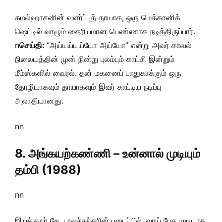
கமல்ஹாசனின் வளர்ப்புத் தாயாக, ஒரு மெக்கானிக்
ஷெட்டில் வாழும் தைரியமான பெண்ணாக நடித்திருப்பார்.
n
செய்தி:
“அய்யய்யய்யோ அய்யோ” என்று அவர் காவல்
நிலையத்தின் முன் நின்று புலம்பும் காட்சி இன்றும்
மீம்ஸ்களில் வைரல். தன் மகனைப் பாதுகாக்கும் ஒரு
தோழியாகவும் தாயாகவும் இவர் காட்டிய நடிப்பு
அலாதியானது.
nn
8. அங்கயற்கண்ணி – உன்னால் முடியும்
தம்பி (1988)
nn
இயக்குநர் கே. பாலச்சந்தரின் படைப்பில், வாய் பேச முடியாத