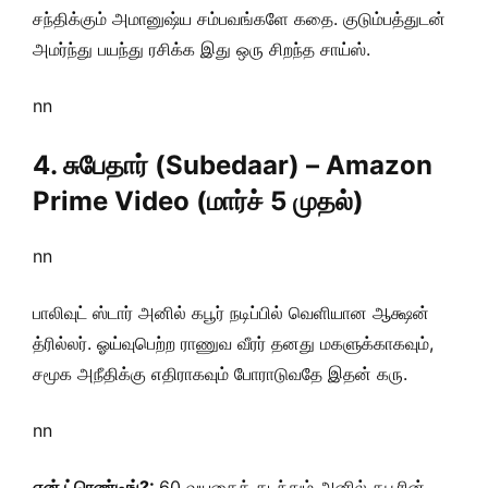
சந்திக்கும் அமானுஷ்ய சம்பவங்களே கதை. குடும்பத்துடன்
அமர்ந்து பயந்து ரசிக்க இது ஒரு சிறந்த சாய்ஸ்.
nn
4. சுபேதார் (Subedaar) – Amazon
Prime Video (மார்ச் 5 முதல்)
nn
பாலிவுட் ஸ்டார் அனில் கபூர் நடிப்பில் வெளியான ஆக்ஷன்
த்ரில்லர். ஓய்வுபெற்ற ராணுவ வீரர் தனது மகளுக்காகவும்,
சமூக அநீதிக்கு எதிராகவும் போராடுவதே இதன் கரு.
nn
ஏன் ட்ரெண்டிங்?:
60 வயதைக் கடந்தும் அனில் கபூரின்