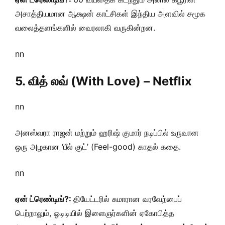
அசாத்தியமான ஆக்ஷன் காட்சிகள் இந்திய அளவில் சமூக
வலைத்தளங்களில் வைரலாகி வருகின்றன.
nn
5. வித் லவ் (With Love) – Netflix
nn
அனஸ்வரா ராஜன் மற்றும் ஹரிஷ் குமார் நடிப்பில் உருவான
ஒரு அழகான ‘பீல் குட்’ (Feel-good) காதல் கதை.
nn
ஏன் ட்ரெண்டிங்?:
தியேட்டரில் சுமாரான வரவேற்பைப்
பெற்றாலும், ஓடிடியில் இளைஞர்களின் ஏகோபித்த