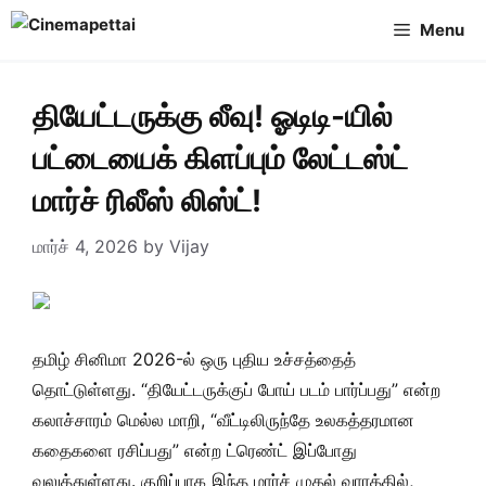
Skip
Menu
to
content
தியேட்டருக்கு லீவு! ஓடிடி-யில்
பட்டையைக் கிளப்பும் லேட்டஸ்ட்
மார்ச் ரிலீஸ் லிஸ்ட்!
மார்ச் 4, 2026
by
Vijay
தமிழ் சினிமா 2026-ல் ஒரு புதிய உச்சத்தைத்
தொட்டுள்ளது. “தியேட்டருக்குப் போய் படம் பார்ப்பது” என்ற
கலாச்சாரம் மெல்ல மாறி, “வீட்டிலிருந்தே உலகத்தரமான
கதைகளை ரசிப்பது” என்ற ட்ரெண்ட் இப்போது
வலுத்துள்ளது. குறிப்பாக இந்த மார்ச் முதல் வாரத்தில்,