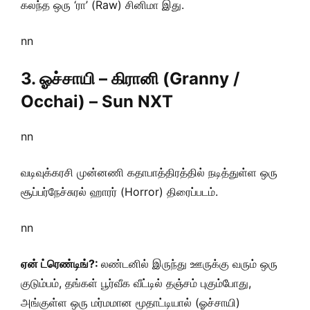
கலந்த ஒரு ‘ரா’ (Raw) சினிமா இது.
nn
3. ஓச்சாயி – கிரானி (Granny /
Occhai) – Sun NXT
nn
வடிவுக்கரசி முன்னணி கதாபாத்திரத்தில் நடித்துள்ள ஒரு
சூப்பர்நேச்சுரல் ஹாரர் (Horror) திரைப்படம்.
nn
ஏன் ட்ரெண்டிங்?:
லண்டனில் இருந்து ஊருக்கு வரும் ஒரு
குடும்பம், தங்கள் பூர்வீக வீட்டில் தஞ்சம் புகும்போது,
அங்குள்ள ஒரு மர்மமான மூதாட்டியால் (ஓச்சாயி)