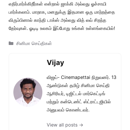
எதிர்பார்க்கிறீர்கள் என்றால் ஜாக்கி அல்லது ஓச்சாயி
பார்க்கலாம். மாறாக, மனதுக்கு இதமான ஒரு மாற்றத்தை
விரும்பினால் காந்தி டாக்ஸ் அல்லது வித் லவ் சிறந்த
தேர்வுகள். ஓடிடி உலகம் இப்போது உங்கள் உள்ளங்கையில்!
Categories
சினிமா செய்திகள்
Vijay
விஜய்- Cinemapettai நிறுவனர். 13
ஆண்டுகள் தமிழ் சினிமா செய்தி
ஆசிரியர், டிஜிட்டல் மார்கெட்டிங்
மற்றும் கன்டெண்ட் ஸ்ட்ராட்டஜியில்
அனுபவம் கொண்டவர்.
View all posts →