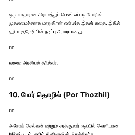
ஒரு சாதாரண கிராமத்துப் பெண் எப்படி பீகாரின்
முதலமைச்சராக மாறுகிறார் என்பதே இதன் கதை. இதில்
ஹீமா குரேஷியின் நடிப்பு அபாரமானது.
nn
வகை:
அரசியல் த்ரில்லர்.
nn
10. போர் தொழில் (Por Thozhil)
nn
அசோக் செல்வன் மற்றும் சரத்குமார் நடிப்பில் வெளியான
இந்தப் படம், தமிழ் சினிமாவின் மிகச்சிறந்த