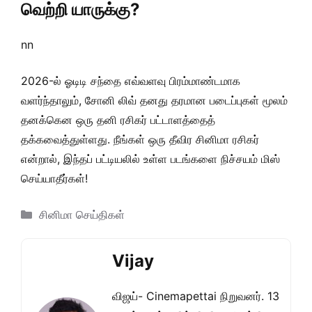
வெற்றி யாருக்கு?
nn
2026-ல் ஓடிடி சந்தை எவ்வளவு பிரம்மாண்டமாக
வளர்ந்தாலும், சோனி லிவ் தனது தரமான படைப்புகள் மூலம்
தனக்கென ஒரு தனி ரசிகர் பட்டாளத்தைத்
தக்கவைத்துள்ளது. நீங்கள் ஒரு தீவிர சினிமா ரசிகர்
என்றால், இந்தப் பட்டியலில் உள்ள படங்களை நிச்சயம் மிஸ்
செய்யாதீர்கள்!
Categories
சினிமா செய்திகள்
Vijay
விஜய்- Cinemapettai நிறுவனர். 13