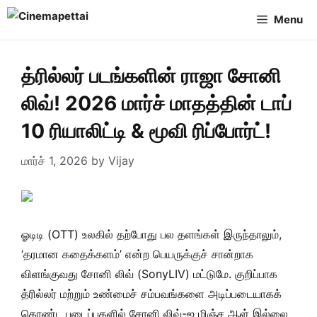
Skip
Menu
to
content
த்ரில்லர் படங்களின் ராஜா சோனி
லிவ்! 2026 மார்ச் மாதத்தின் டாப்
10 ரியாலிட்டி & மூவி ரிப்போர்ட்!
மார்ச் 1, 2026
by
Vijay
ஓடிடி (OTT) உலகில் தற்போது பல தளங்கள் இருந்தாலும்,
‘தரமான கதைக்களம்’ என்ற பெயருக்குச் சான்றாக
விளங்குவது சோனி லிவ் (SonyLIV) மட்டுமே. குறிப்பாக
த்ரில்லர் மற்றும் உண்மைச் சம்பவங்களை அடிப்படையாகக்
கொண்ட படைப்புகளில் சோனி லிவ்-ஐ மிஞ்ச ஆள் இல்லை