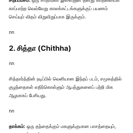
சிறப்பம்சம்:
ஒரு சாதாரண இளைஞன் தனது காதலியைக்
காப்பாற்ற வெவ்வேறு காலக்கட்டங்களுக்குப் பயணம்
செய்யும் விதம் விறுவிறுப்பாக இருக்கும்.
nn
2. சித்தா (Chithha)
nn
சித்தார்த்தின் நடிப்பில் வெளியான இந்தப் படம், சமூகத்தில்
குழந்தைகள் எதிர்கொள்ளும் ஆபத்துகளைப் பற்றி மிக
ஆழமாகப் பேசியது.
nn
தாக்கம்:
ஒரு தந்தைக்கும் மகளுக்குமான பாசத்தையும்,