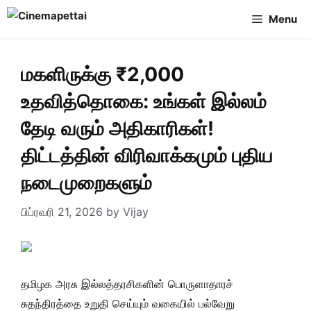
Skip
Menu
to
content
மகளிருக்கு ₹2,000
உதவித்தொகை: உங்கள் இல்லம்
தேடி வரும் அதிகாரிகள்!
திட்டத்தின் விரிவாக்கமும் புதிய
நடைமுறைகளும்
பிப்ரவரி 21, 2026
by
Vijay
தமிழக அரசு இல்லத்தரசிகளின் பொருளாதாரச்
சுதந்திரத்தை உறுதி செய்யும் வகையில் பல்வேறு