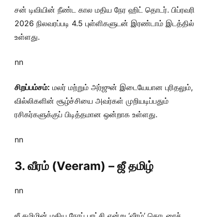
சன் டிவியின் நீண்ட கால மதிய நேர ஹிட் தொடர். பிப்ரவரி
2026 நிலவரப்படி 4.5 புள்ளிகளுடன் இரண்டாம் இடத்தில்
உள்ளது.
nn
சிறப்பம்சம்:
மலர் மற்றும் அர்ஜுன் இடையேயான புரிதலும்,
வில்லிகளின் சூழ்ச்சியை அவர்கள் முறியடிப்பதும்
ரசிகர்களுக்குப் பிடித்தமான ஒன்றாக உள்ளது.
nn
3. வீரம் (Veeram) – ஜீ தமிழ்
nn
ஜீ தமிழின் மதிய நேரப் புரட்சி என்று ‘வீரம்’ தொடரைச்