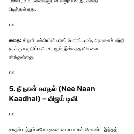
‘மல்லி’, 3.9 புள்ளிகளுடன் வலுவான இடத்தைப்
பிடித்துள்ளது.
nn
கதை:
சிறுமி மல்லியின் பாசப் போராட்டமும், அவளைச் சுற்றி
நடக்கும் குடும்ப அரசியலும் இல்லத்தரசிகளை
ஈர்த்துள்ளது.
nn
5. நீ நான் காதல் (Nee Naan
Kaadhal) – விஜய் டிவி
nn
காதல் மற்றும் எமோஷனை மையமாகக் கொண்ட இந்தத்