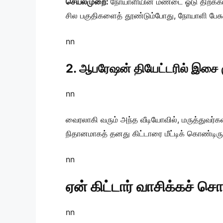
செயல்முறை:
நோயாளியின் மண்டை ஓடு திறக்கப்
சில பகுதிகளைத் தூண்டும்போது, நோயாளி பேச
nn
2. ஆபரேஷன் தியேட்டரில் இசை 
nn
வைரலாகி வரும் அந்த வீடியோவில், மருத்துவர
நிதானமாகத் தனது கிட்டாரை மீட்டிக் கொண்டிருக
nn
ஏன் கிட்டார் வாசிக்கச் ச
nn