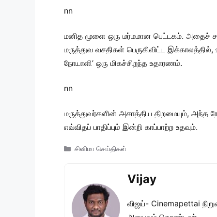
nn
மனித மூளை ஒரு மர்மமான பெட்டகம். அதைச் சர
மருத்துவ வசதிகள் பெருகிவிட்ட இக்காலத்தில்,
நோயாளி’ ஒரு மிகச்சிறந்த உதாரணம்.
nn
மருத்துவர்களின் அசாத்திய திறமையும், அந்த ந
எவ்விதப் பாதிப்பும் இன்றி காப்பாற்ற உதவும்.
Categories
சினிமா செய்திகள்
Vijay
விஜய்- Cinemapettai நிறுவன
அனுபவம் கொண்டவர்.