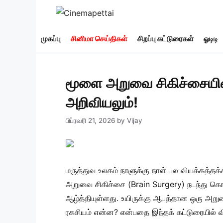
Skip
to
content
முகப்பு
சினிமா செய்திகள்
சிறப்பு கட்டுரைகள்
ஓடிடி
மூளை அறுவை சிகிச்சையின்
அறிவியலும்!
பிப்ரவரி 21, 2026
by
Vijay
மருத்துவ உலகம் நாளுக்கு நாள் பல வியக்கத்தக
அறுவை சிகிச்சை (Brain Surgery) நடந்து கொ
ஆழ்த்தியுள்ளது. உயிருக்கு ஆபத்தான ஒரு அறு
ரகசியம் என்ன? என்பதை இந்தக் கட்டுரையில் வ