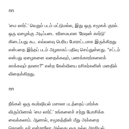
nn
‘மை லார்ட்’ வெறும் படம் மட்டுமல்ல, இது ஒரு சமூகக் குரல்.
ஒரு ஏழைக்கு அடிப்படை உரிமையான ‘ரேஷன் கார்டு’
கிடைப்பது கூட எவ்வளவு பெரிய போராட்டமாக இருக்கிறது
என்பதை இந்தப் படம் அழகாகப் பதிவு செய்துள்ளது. “சட்டம்
என்பது ஏழைகளை வதைக்கவும், பணக்காரர்களைக்
காக்கவும் தானா?” என்ற கேள்வியை ரசிகர்களின் மனதில்
விதைக்கிறது.
nn
நீங்கள் ஒரு கமர்ஷியல் மசாலா படத்தைப் பார்க்க
விரும்பினால் ‘மை லார்ட்’ உங்களைச் சற்று யோசிக்க
வைக்கலாம். ஆனால், சமூகத்தின் மீது அக்கறை
கொண்டவர் என்றாலோ அல்லது ஒரு நல்ல அரசியல்