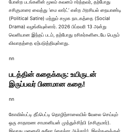
போன்ற படங்களின் மூலம் கவனம் ஈர்த்தவர், தற்போது
சசிகுமாரை வைத்து ‘மை லார்ட்’ என்ற அரசியல் நையாண்டி
(Political Satire) மற்றும் சமூக நாடகத்தை (Social
Drama) வழங்கியுள்ளார். 2026 பிப்ரவரி 13 அன்று
வெளியான இந்தப் படம், தற்போது ரசிகர்களிடையே பெரும்
விவாதத்தை ஏற்படுத்தியுள்ளது.
nn
படத்தின் கதைக்கரு: உயிருடன்
இருப்பவர் பிணமான கதை!
nn
கோவில்பட்டி தீப்பெட்டி தொழிற்சாலையில் வேலை செய்யும்
ஒரு சாதாரண சாமானியன் முத்துச்சிற்பி (சசிகுமார்).
இவரது மனைவி சுசீலா (சைத்ரா ஆச்சார்). இவர்களுக்குள்