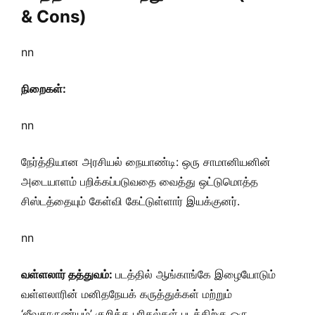
& Cons)
nn
நிறைகள்:
nn
நேர்த்தியான அரசியல் நையாண்டி: ஒரு சாமானியனின்
அடையாளம் பறிக்கப்படுவதை வைத்து ஒட்டுமொத்த
சிஸ்டத்தையும் கேள்வி கேட்டுள்ளார் இயக்குனர்.
nn
வள்ளலார் தத்துவம்:
படத்தில் ஆங்காங்கே இழையோடும்
வள்ளலாரின் மனிதநேயக் கருத்துக்கள் மற்றும்
‘ஜீவகாருண்யம்’ குறித்த புரிதல்கள் படத்திற்கு ஒரு