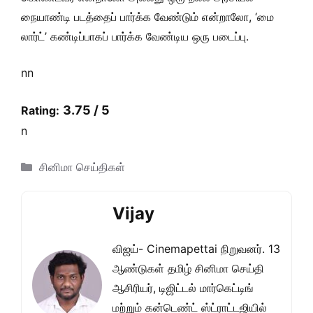
நையாண்டி படத்தைப் பார்க்க வேண்டும் என்றாலோ, ‘மை
லார்ட்’ கண்டிப்பாகப் பார்க்க வேண்டிய ஒரு படைப்பு.
nn
3.75 / 5
Rating:
n
Categories
சினிமா செய்திகள்
Vijay
விஜய்- Cinemapettai நிறுவனர். 13
ஆண்டுகள் தமிழ் சினிமா செய்தி
ஆசிரியர், டிஜிட்டல் மார்கெட்டிங்
மற்றும் கன்டெண்ட் ஸ்ட்ராட்டஜியில்