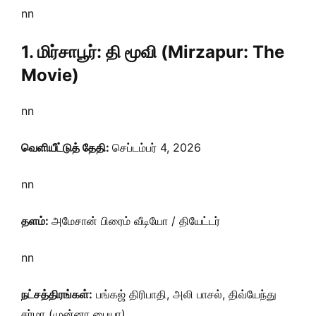
nn
1. மிர்சாபூர்: தி மூவி (Mirzapur: The
Movie)
nn
வெளியீட்டுத் தேதி:
செப்டம்பர் 4, 2026
nn
தளம்:
அமேசான் பிரைம் வீடியோ / தியேட்டர்
nn
நட்சத்திரங்கள்:
பங்கஜ் திரிபாதி, அலி பாசல், திவ்யேந்து
சர்மா (முன்னா பையா)