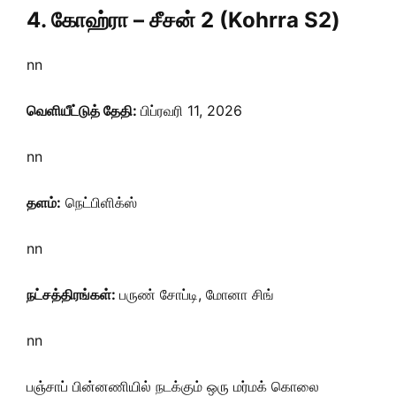
4. கோஹ்ரா – சீசன் 2 (Kohrra S2)
nn
வெளியீட்டுத் தேதி:
பிப்ரவரி 11, 2026
nn
தளம்:
நெட்பிளிக்ஸ்
nn
நட்சத்திரங்கள்:
பருண் சோப்டி, மோனா சிங்
nn
பஞ்சாப் பின்னணியில் நடக்கும் ஒரு மர்மக் கொலை