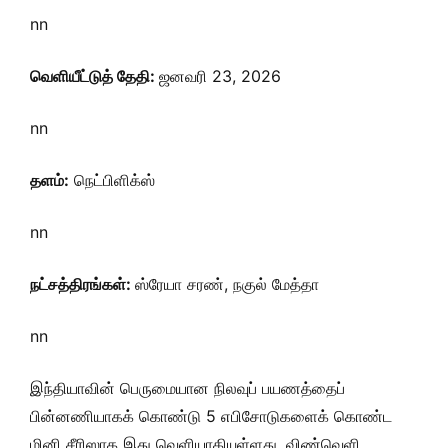
nn
வெளியீட்டுத் தேதி:
ஜனவரி 23, 2026
nn
தளம்:
நெட்பிளிக்ஸ்
nn
நட்சத்திரங்கள்:
ஸ்ரேயா சரண், நகுல் மேத்தா
nn
இந்தியாவின் பெருமையான நிலவுப் பயணத்தைப்
பின்னணியாகக் கொண்டு 5 எபிசோடுகளைக் கொண்ட
மினி சீரிஸாக இது வெளியாகியுள்ளது. விண்வெளி