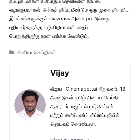
தமிழக மக்கள் எப்போதும் தெளிவான தீர்ப்பை
வழங்குபவர்கள். அந்தத் தீர்ப்பு மீண்டும் ஒரு முறை திராவிட
இயக்கங்களுக்குச் சாதகமாக அமையுமா அல்லது
புதியவர்களுக்கு வழிவிடுமா என்பதைப்
பொறுத்திருந்துதான் பார்க்க வேண்டும்.
Categories
சினிமா செய்திகள்
Vijay
விஜய்- Cinemapettai நிறுவனர். 13
ஆண்டுகள் தமிழ் சினிமா செய்தி
ஆசிரியர், டிஜிட்டல் மார்கெட்டிங்
மற்றும் கன்டெண்ட் ஸ்ட்ராட்டஜியில்
அனுபவம் கொண்டவர்.