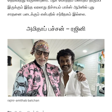
தெரிவித்து வருகின்றனர். ஆக மொத்தம் மீண்டும் திரும்பி
இருக்கும் இந்த வரலாறு நிச்சயம் பாக்ஸ் ஆபிஸில் புது
சாதனை படைக்கும் என்பதில் சந்தேகம் இல்லை.
அமிதாப் பச்சன் – ரஜினி
rajini-amithab batchan
Categories