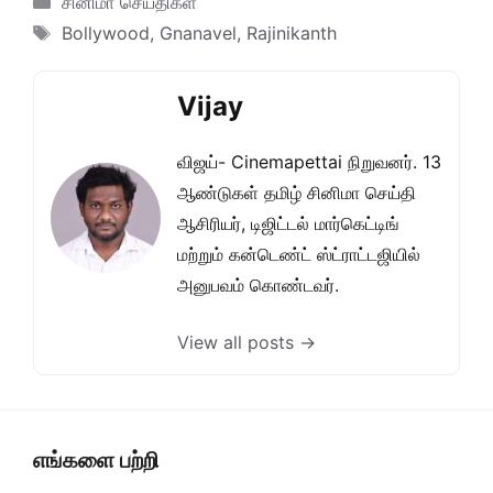
சினிமா செய்திகள்
Tags
Bollywood
,
Gnanavel
,
Rajinikanth
Vijay
விஜய்- Cinemapettai நிறுவனர். 13
ஆண்டுகள் தமிழ் சினிமா செய்தி
ஆசிரியர், டிஜிட்டல் மார்கெட்டிங்
மற்றும் கன்டெண்ட் ஸ்ட்ராட்டஜியில்
அனுபவம் கொண்டவர்.
View all posts →
எங்களை பற்றி