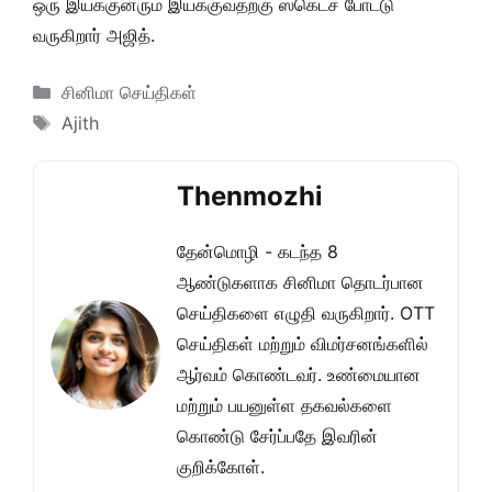
ஒரு இயக்குனரும் இயக்குவதற்கு ஸ்கெட்ச் போட்டு
வருகிறார் அஜித்.
Categories
சினிமா செய்திகள்
Tags
Ajith
Thenmozhi
தேன்மொழி - கடந்த 8
ஆண்டுகளாக சினிமா தொடர்பான
செய்திகளை எழுதி வருகிறார். OTT
செய்திகள் மற்றும் விமர்சனங்களில்
ஆர்வம் கொண்டவர். உண்மையான
மற்றும் பயனுள்ள தகவல்களை
கொண்டு சேர்ப்பதே இவரின்
குறிக்கோள்.