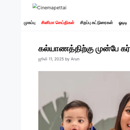
Skip
to
content
முகப்பு
சினிமா செய்திகள்
சிறப்பு கட்டுரைகள்
ஓடிடி
கல்யாணத்திற்கு முன்பே கர
ஜூன் 11, 2025
by
Arun