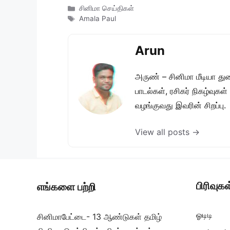
Categories
சினிமா செய்திகள்
Tags
Amala Paul
Arun
அருண் – சினிமா மீடியா து
பாடல்கள், ரசிகர் நிகழ்வுக
வழங்குவது இவரின் சிறப்பு.
View all posts →
பிரிவுகள
எங்களை பற்றி
ஓடிடி
சினிமாபேட்டை- 13 ஆண்டுகள் தமிழ்