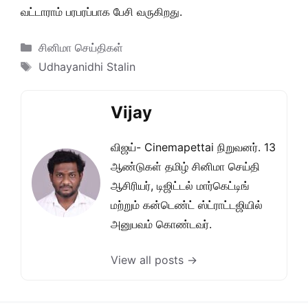
வட்டாராம் பரபரப்பாக பேசி வருகிறது.
Categories
சினிமா செய்திகள்
Tags
Udhayanidhi Stalin
Vijay
விஜய்- Cinemapettai நிறுவனர். 13
ஆண்டுகள் தமிழ் சினிமா செய்தி
ஆசிரியர், டிஜிட்டல் மார்கெட்டிங்
மற்றும் கன்டெண்ட் ஸ்ட்ராட்டஜியில்
அனுபவம் கொண்டவர்.
View all posts →