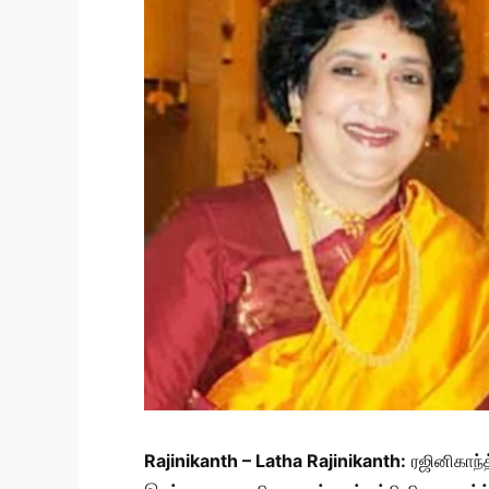
Rajinikanth – Latha Rajinikanth:
ரஜினிகாந்