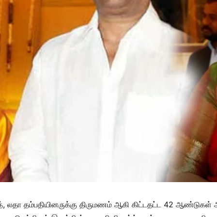
த், லதா தம்பதியினருக்கு திருமணம் ஆகி கிட்டதட்ட 42 ஆண்டுகள