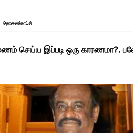
தொலைக்காட்சி
ணம் செய்ய இப்படி ஒரு காரணமா?. பலே த