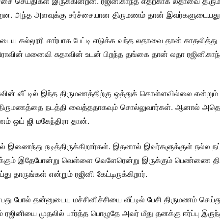
்சை செய்திகள் இருக்கின்றன. ரஜினிகாந்த் எதற்காக லதாவை திரும
்றன. அந்த அளவுக்கு சர்ச்சையான திருமணம் தான் இவர்களுடையது
ன்னுடைய கல்லூரி சார்பாக பேட்டி எடுக்க வந்த லதாவை தான் காதலித
திராவின் மனைவி சுதாவின் உடன் பிறந்த தங்கை தான் லதா ரஜினிகாந்த
ன் வீட்டில் இந்த திருமணத்திற்கு ஒத்துக் கொள்ளவில்லை என்றும்
சி திருமணத்தை நடத்தி வைத்ததாகவும் சொல்லுவார்கள். ஆனால் அதெ
ணம் ஒய் ஜி மகேந்திரா தான்.
ில் இணைந்து நடித்திருக்கிறார்கள். இதனால் இவர்களுக்குள் நல்ல ந
தனக்கும் இதேபோன்று வெள்ளை வெளேரென்று இருக்கும் பெண்ணை த
ாருங்கள் என்றும் ரஜினி கேட்டிருக்கிறார்.
ன்பது போல் தன்னுடைய மச்சினிச்சியை வீட்டில் பேசி திருமணம் செய்து
ரஜினியை முதலில் பார்த்த பொழுதே அவர் மீது தனக்கு ஈர்ப்பு இருந்