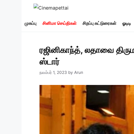
Skip
to
content
முகப்பு
சினிமா செய்திகள்
சிறப்பு கட்டுரைகள்
ஓடிடி
ரஜினிகாந்த், லதாவை திரும
ஸ்டார்
நவம்பர் 1, 2023
by
Arun