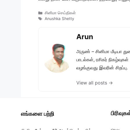
Categories
சினிமா செய்திகள்
Tags
Anushka Shetty
Arun
அருண் – சினிமா மீடியா து
பாடல்கள், ரசிகர் நிகழ்வுக
வழங்குவது இவரின் சிறப்பு.
View all posts →
பிரிவுகள
எங்களை பற்றி
ஓடிடி