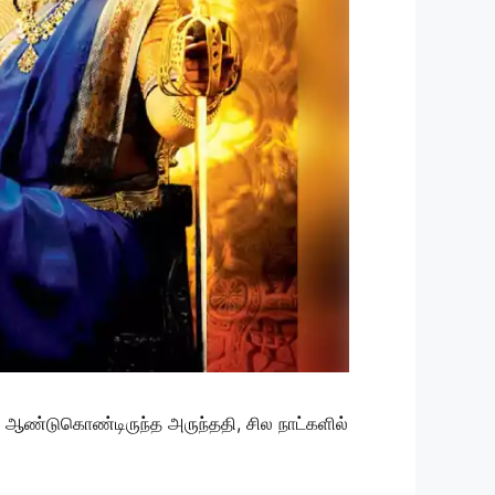
தை ஆண்டுகொண்டிருந்த அருந்ததி, சில நாட்களில்