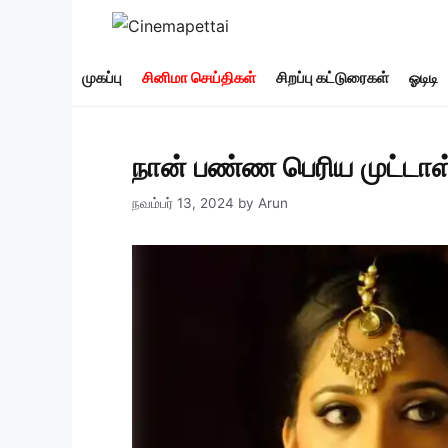
Skip
to
content
முகப்பு
சினிமா செய்திகள்
சிறப்பு கட்டுரைகள்
ஓடிடி
நான் பண்ண பெரிய முட்ட
நவம்பர் 13, 2024
by
Arun