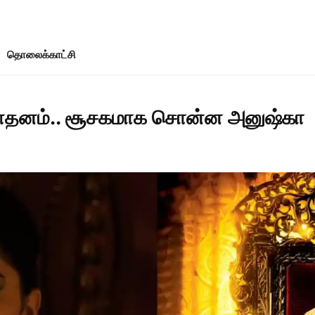
தொலைக்காட்சி
ாள்தனம்.. சூசகமாக சொன்ன அனுஷ்கா