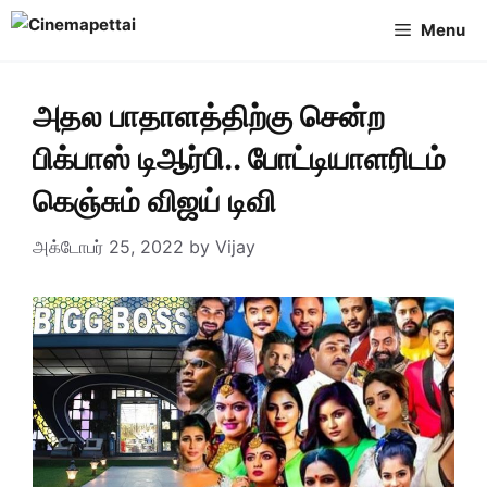
Skip
Menu
to
content
அதல பாதாளத்திற்கு சென்ற
பிக்பாஸ் டிஆர்பி.. போட்டியாளரிடம்
கெஞ்சும் விஜய் டிவி
அக்டோபர் 25, 2022
by
Vijay