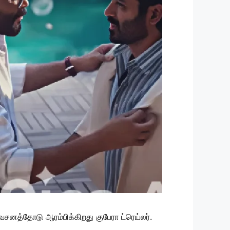
சனத்தோடு ஆரம்பிக்கிறது குபேரா ட்ரெய்லர்.