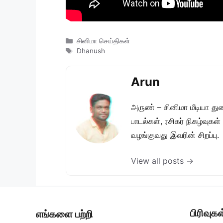
Categories
சினிமா செய்திகள்
Tags
Dhanush
Arun
அருண் – சினிமா மீடியா து
பாடல்கள், ரசிகர் நிகழ்வுக
வழங்குவது இவரின் சிறப்பு.
View all posts →
பிரிவுகள
எங்களை பற்றி