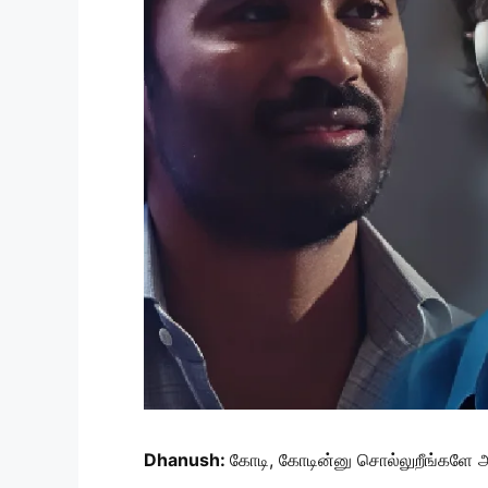
Dhanush:
கோடி, கோடின்னு சொல்லுறீங்களே அப