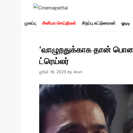
Skip
to
content
முகப்பு
சினிமா செய்திகள்
சிறப்பு கட்டுரைகள்
ஓடிடி
‘வாழுறதுக்காக தான் பொழைக்
ட்ரெய்லர்
ஜூன் 16, 2025
by
Arun