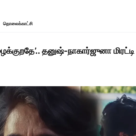
தொலைக்காட்சி
குறதே’.. தனுஷ்-நாகார்ஜுனா மிரட்டி வி