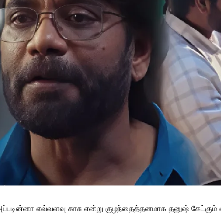
்படின்னா எவ்வளவு காசு என்று குழந்தைத்தனமாக தனுஷ் கேட்கும் வ