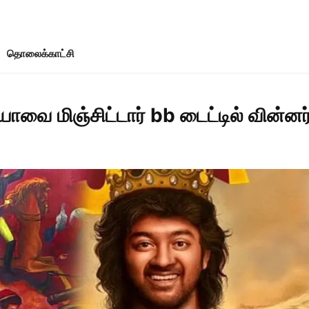
தொலைக்காட்சி
்யாவை மிஞ்சிட்டார் bb டைட்டில் வின்னர்.