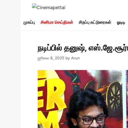
Skip
to
content
முகப்பு
சினிமா செய்திகள்
சிறப்பு கட்டுரைகள்
ஓடிடி
நடிப்பில் தனுஷ், எஸ்.ஜே.சூர
ஜூலை 8, 2025
by
Arun