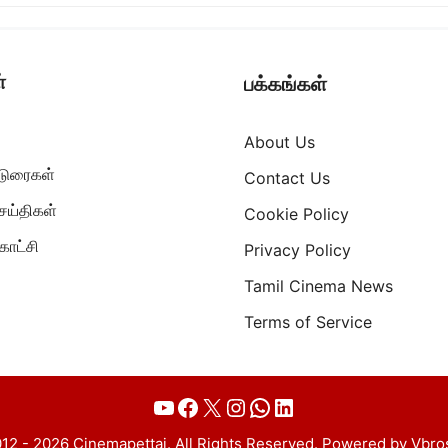
்
பக்கங்கள்
About Us
ட்டுரைகள்
Contact Us
ெய்திகள்
Cookie Policy
ாட்சி
Privacy Policy
Tamil Cinema News
Terms of Service
YouTube
Facebook
X
Instagram
WhatsApp
LinkedIn
12 - 2026 Cinemapettai. All Rights Reserved. Powered by Vbro