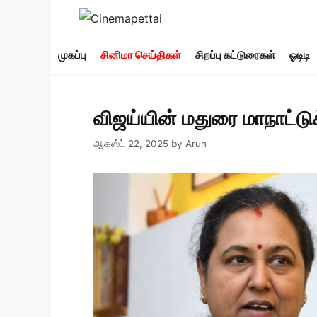
Skip
to
content
முகப்பு
சினிமா செய்திகள்
சிறப்பு கட்டுரைகள்
ஓடிடி
விஜய்யின் மதுரை மாநாட்டுக்
ஆகஸ்ட் 22, 2025
by
Arun