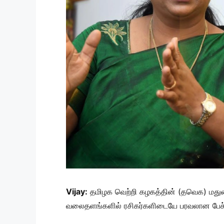
Vijay:
தமிழக வெற்றி கழகத்தின் (தவெக) மதுரை 
வலைதளங்களில் ரசிகர்களிடையே பரவலான பேச்