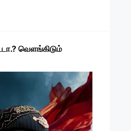
்டா.? வெளங்கிடும்