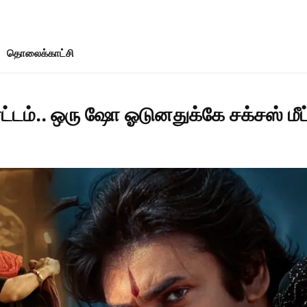
தொலைக்காட்சி
டம்.. ஒரு ஷோ ஓடுனதுக்கே சக்சஸ் மீட