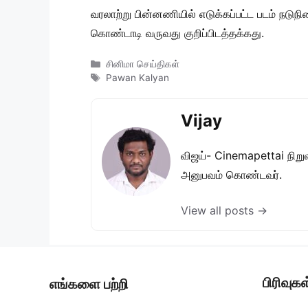
வரலாற்று பின்னணியில் எடுக்கப்பட்ட படம் நடு
கொண்டாடி வருவது குறிப்பிடத்தக்கது.
Categories
சினிமா செய்திகள்
Tags
Pawan Kalyan
Vijay
விஜய்- Cinemapettai நிறுவன
அனுபவம் கொண்டவர்.
View all posts →
பிரிவுகள
எங்களை பற்றி