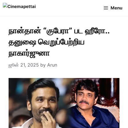
Skip
Menu
to
content
நான்தான் “குபேரா” பட ஹீரோ..
தனுஷை வெறுப்பேற்றிய
நாகார்ஜுனா
ஜூன் 21, 2025
by
Arun