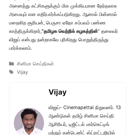
அனைத்து கட்சிகளுக்கும் மிக முக்கியமான தேர்தலாக
அமையும் என எதிர்பார்க்கப்படுகிறது. ஆனால் பின்னால்
மறைகிற சூரியன், பெருசா ஏதோ சம்பவம் பண்ண
காத்திருக்கிறார்,
“தமிழக வெற்றிக் கழகத்தின்
” தலைவர்
விஜய் என்பது நன்றாகவே புரிகிறது பொறுத்திருந்து
பார்க்கலாம்.
Categories
சினிமா செய்திகள்
Tags
Vijay
Vijay
விஜய்- Cinemapettai நிறுவனர். 13
ஆண்டுகள் தமிழ் சினிமா செய்தி
ஆசிரியர், டிஜிட்டல் மார்கெட்டிங்
மற்றும் கன்டெண்ட் ஸ்ட்ராட்டஜியில்