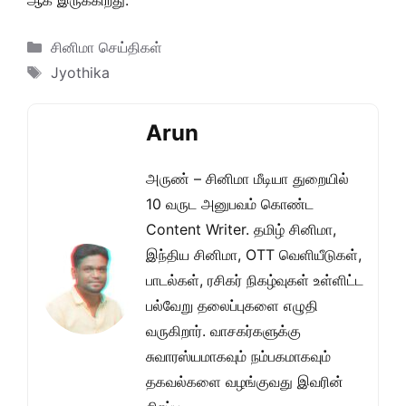
ஆக இருக்கிறது.
Categories
சினிமா செய்திகள்
Tags
Jyothika
Arun
அருண் – சினிமா மீடியா துறையில்
10 வருட அனுபவம் கொண்ட
Content Writer. தமிழ் சினிமா,
இந்திய சினிமா, OTT வெளியீடுகள்,
பாடல்கள், ரசிகர் நிகழ்வுகள் உள்ளிட்ட
பல்வேறு தலைப்புகளை எழுதி
வருகிறார். வாசகர்களுக்கு
சுவாரஸ்யமாகவும் நம்பகமாகவும்
தகவல்களை வழங்குவது இவரின்