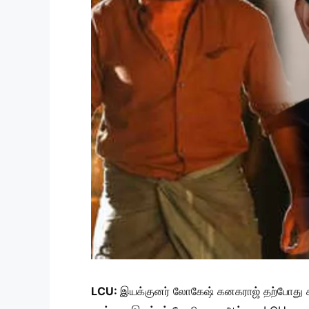
LCU:
இயக்குனர் லோகேஷ் கனகராஜ் தற்போது க