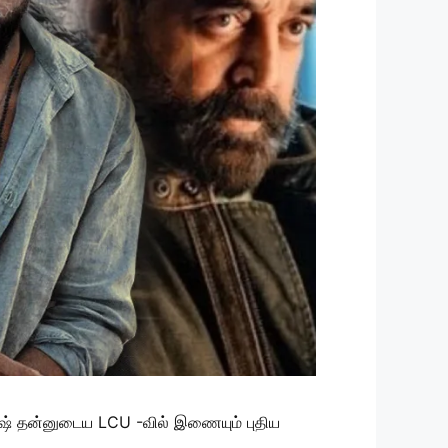
ஷ் தன்னுடைய LCU -வில் இணையும் புதிய