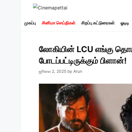
Skip
to
content
முகப்பு
சினிமா செய்திகள்
சிறப்பு கட்டுரைகள்
ஓடிடி
லோகியின் LCU எங்கு தொடங்
போடப்பட்டிருக்கும் பிளான்!
ஜூலை 2, 2025
by
Arun