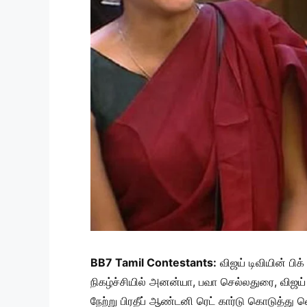
BB7 Tamil Contestants:
விஜய் டிவியின் பிக
நிகழ்ச்சியில் அனன்யா, பவா செல்லதுரை, விஜய் 
நேற்று பிரதீப் ஆண்டனி ரெட் கார்டு கொடுத்து வெ