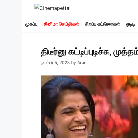
Skip
to
content
முகப்பு
சினிமா செய்திகள்
சிறப்பு கட்டுரைகள்
ஓடிடி
திடீர்னு கட்டிப்புடிச்சு, மு
நவம்பர் 5, 2023
by
Arun