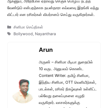
ஆகணும, அதேபோல் ஏதாவது செஞ்சு பொழப்ப நடத்த
வேண்டும் என்பதற்காக நயன்தாரா எவ்வளவு இறங்கி வந்து
விட்டார் என ரசிகர்கள் விமர்சனம் செய்து வருகிறார்கள்.
Categories
சினிமா செய்திகள்
Tags
Bollywood
,
Nayanthara
Arun
அருண் – சினிமா மீடியா துறையில்
10 வருட அனுபவம் கொண்ட
Content Writer. தமிழ் சினிமா,
இந்திய சினிமா, OTT வெளியீடுகள்,
பாடல்கள், ரசிகர் நிகழ்வுகள் உள்ளிட்ட
பல்வேறு தலைப்புகளை எழுதி
வருகிறார். வாசகர்களுக்கு