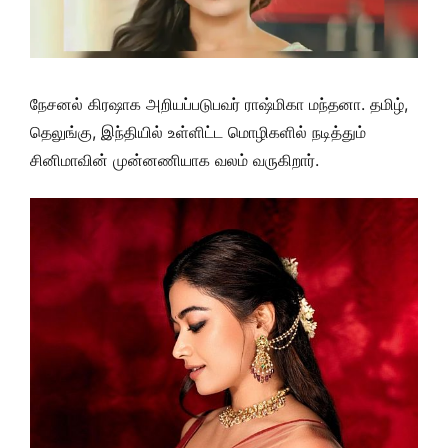
நேசனல் கிரஷாக அறியப்படுபவர் ராஷ்மிகா மந்தனா. தமிழ்,
தெலுங்கு, இந்தியில் உள்ளிட்ட மொழிகளில் நடித்தும்
சினிமாவின் முன்னணியாக வலம் வருகிறார்.