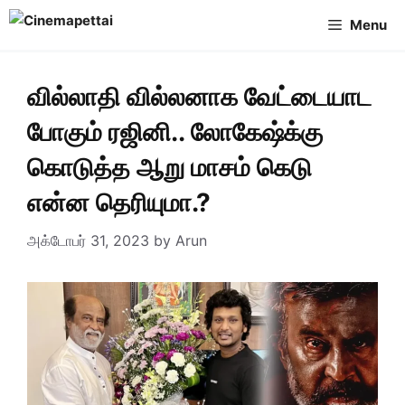
Skip
Menu
to
content
வில்லாதி வில்லனாக வேட்டையாட
போகும் ரஜினி.. லோகேஷ்க்கு
கொடுத்த ஆறு மாசம் கெடு
என்ன தெரியுமா.?
அக்டோபர் 31, 2023
by
Arun