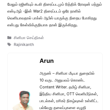
மேலும் ரஜினியும் கூலி திரைப்படமும் ரித்திக் ரோஷன் மற்றும்
என்டிஆர் -இன் War2 திரைப்படம் ஒரே நாளில்
வெளியாவதால் பாக்ஸ் ஆபீஸ் யாருக்கு நிறைய போகிறது
என்பது கேள்விக்குறியாக தான் இருக்கிறது.
Categories
சினிமா செய்திகள்
Tags
Rajinikanth
Arun
அருண் – சினிமா மீடியா துறையில்
10 வருட அனுபவம் கொண்ட
Content Writer. தமிழ் சினிமா,
இந்திய சினிமா, OTT வெளியீடுகள்,
பாடல்கள், ரசிகர் நிகழ்வுகள் உள்ளிட்ட
பல்வேறு தலைப்புகளை எழுதி