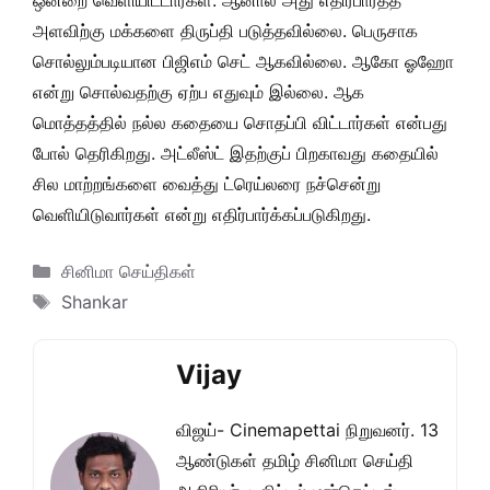
ஒன்றை வெளியிட்டார்கள். ஆனால் அது எதிர்பார்த்த
அளவிற்கு மக்களை திருப்தி படுத்தவில்லை. பெருசாக
சொல்லும்படியான பிஜிஎம் செட் ஆகவில்லை. ஆகோ ஓஹோ
என்று சொல்வதற்கு ஏற்ப எதுவும் இல்லை. ஆக
மொத்தத்தில் நல்ல கதையை சொதப்பி விட்டார்கள் என்பது
போல் தெரிகிறது. அட்லீஸ்ட் இதற்குப் பிறகாவது கதையில்
சில மாற்றங்களை வைத்து ட்ரெய்லரை நச்சென்று
வெளியிடுவார்கள் என்று எதிர்பார்க்கப்படுகிறது.
Categories
சினிமா செய்திகள்
Tags
Shankar
Vijay
விஜய்- Cinemapettai நிறுவனர். 13
ஆண்டுகள் தமிழ் சினிமா செய்தி