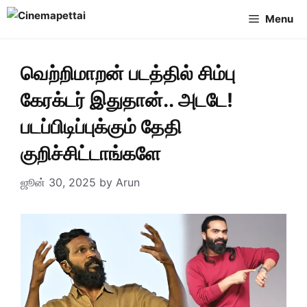
Skip
Menu
to
content
வெற்றிமாறன் படத்தில் சிம்பு
கேரக்டர் இதுதான்.. அடடே!
படப்பிடிப்புக்கும் தேதி
குறிச்சிட்டாங்களே
ஜூன் 30, 2025
by
Arun