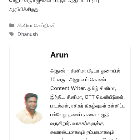
மேலும் வரும் ஜூலை 16ஆம் தேதி படப்பிடிப்பு
ஆரம்பிக்கிறது.
Categories
சினிமா செய்திகள்
Tags
Dhanush
Arun
அருண் – சினிமா மீடியா துறையில்
10 வருட அனுபவம் கொண்ட
Content Writer. தமிழ் சினிமா,
இந்திய சினிமா, OTT வெளியீடுகள்,
பாடல்கள், ரசிகர் நிகழ்வுகள் உள்ளிட்ட
பல்வேறு தலைப்புகளை எழுதி
வருகிறார். வாசகர்களுக்கு
சுவாரஸ்யமாகவும் நம்பகமாகவும்