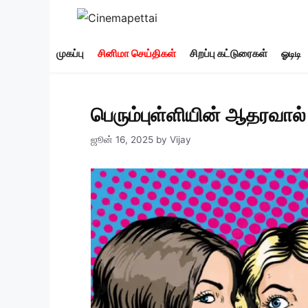
Skip
to
content
முகப்பு
சினிமா செய்திகள்
சிறப்பு கட்டுரைகள்
ஓடிடி
பெரும்புள்ளியின் ஆதரவால்
ஜூன் 16, 2025
by
Vijay