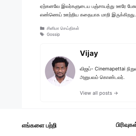
ஏற்கனவே இவர்களுடைய பஞ்சாயத்து ஊரே பேசும் 
எண்ணெய் ஊற்றிய கதையாக மாறி இருக்கிறது.
Categories
சினிமா செய்திகள்
Tags
Gossip
Vijay
விஜய்- Cinemapettai நிறுவன
அனுபவம் கொண்டவர்.
View all posts →
பிரிவுகள
எங்களை பற்றி