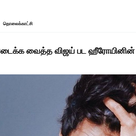
தொலைக்காட்சி
யடைக்க வைத்த விஜய் பட ஹீரோயினின்