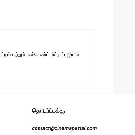
டிங் மற்றும் கன்டெண்ட் ஸ்ட்ராட்டஜியில்
தொடர்ப்புக்கு
contact@cinemapettai.com