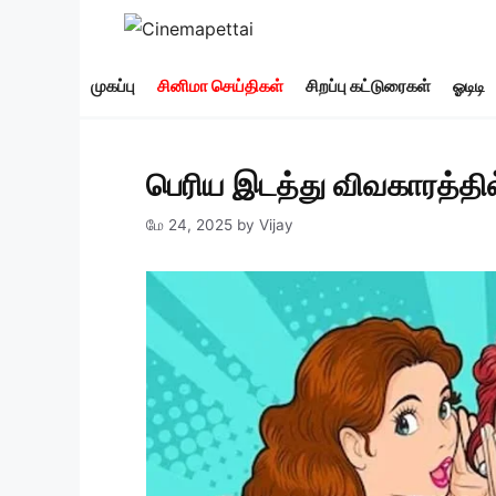
Skip
to
content
முகப்பு
சினிமா செய்திகள்
சிறப்பு கட்டுரைகள்
ஓடிடி
பெரிய இடத்து விவகாரத்தில்
மே 24, 2025
by
Vijay