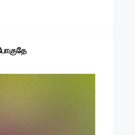
ா போகுதே