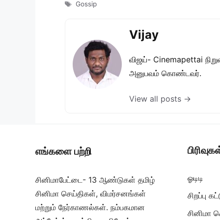
Tags
Gossip
Vijay
விஜய்- Cinemapettai நிறுவன
அனுபவம் கொண்டவர்.
View all posts →
பிரிவுகள
எங்களை பற்றி
ஓடிடி
சினிமாபேட்டை- 13 ஆண்டுகள் தமிழ்
சினிமா செய்திகள், விமர்சனங்கள்
சிறப்பு க
மற்றும் நேர்காணல்கள். நம்பகமான
சினிமா ச