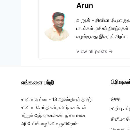
Arun
அருண் – சினிமா மீடியா து
பாடல்கள், ரசிகர் நிகழ்வுக
வழங்குவது இவரின் சிறப்பு.
View all posts →
பிரிவுகள
எங்களை பற்றி
ஓடிடி
சினிமாபேட்டை- 13 ஆண்டுகள் தமிழ்
சினிமா செய்திகள், விமர்சனங்கள்
சிறப்பு க
மற்றும் நேர்காணல்கள். நம்பகமான
சினிமா ச
அப்டேட்ஸ் வழங்கி வருகிறோம்.
தொலைக்க