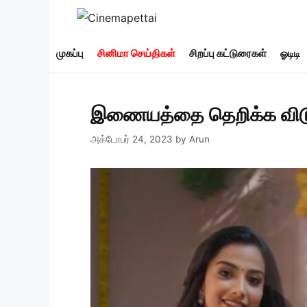
Skip
to
content
முகப்பு
சினிமா செய்திகள்
சிறப்பு கட்டுரைகள்
ஓடிடி
இணையத்தை தெறிக்க விடும் 
அக்டோபர் 24, 2023
by
Arun