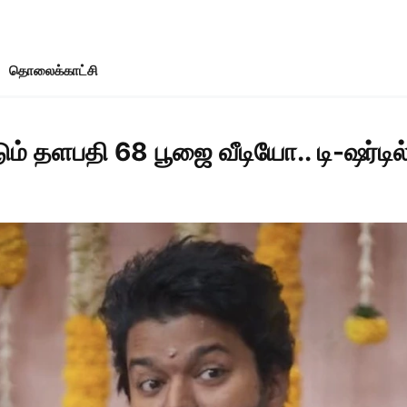
தொலைக்காட்சி
தளபதி 68 பூஜை வீடியோ.. டி-ஷர்டில் 