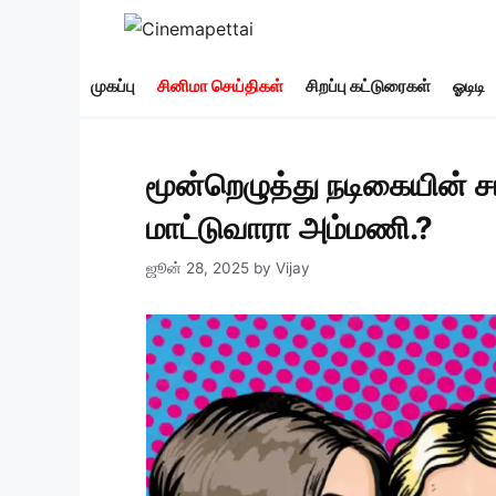
Skip
to
content
முகப்பு
சினிமா செய்திகள்
சிறப்பு கட்டுரைகள்
ஓடிடி
மூன்றெழுத்து நடிகையின் சட
மாட்டுவாரா அம்மணி.?
ஜூன் 28, 2025
by
Vijay