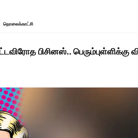
தொலைக்காட்சி
்டவிரோத பிசினஸ்.. பெரும்புள்ளிக்கு 