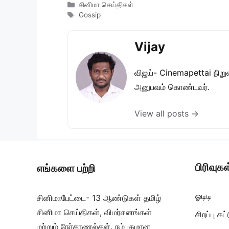
Categories
சினிமா செய்திகள்
Tags
Gossip
Vijay
விஜய்- Cinemapettai நிறுவன
அனுபவம் கொண்டவர்.
View all posts →
பிரிவுகள
எங்களை பற்றி
ஓடிடி
சினிமாபேட்டை- 13 ஆண்டுகள் தமிழ்
சினிமா செய்திகள், விமர்சனங்கள்
சிறப்பு க
மற்றும் நேர்காணல்கள். நம்பகமான