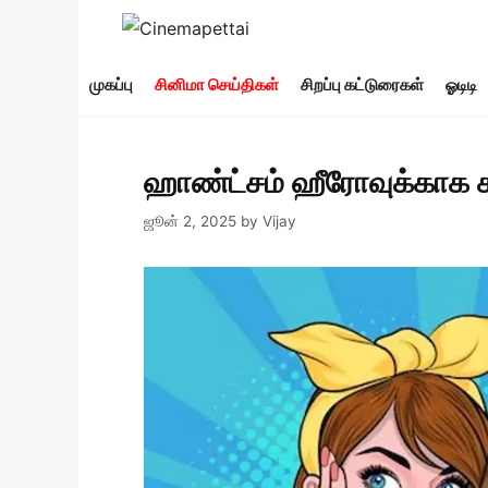
Skip
to
content
முகப்பு
சினிமா செய்திகள்
சிறப்பு கட்டுரைகள்
ஓடிடி
ஹாண்ட்சம் ஹீரோவுக்காக ச
ஜூன் 2, 2025
by
Vijay