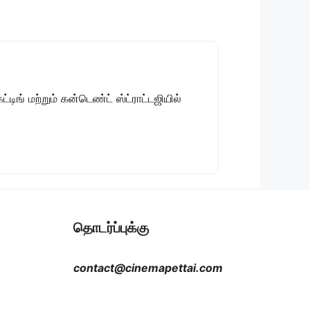
டிங் மற்றும் கன்டெண்ட் ஸ்ட்ராட்டஜியில்
தொடர்ப்புக்கு
contact@cinemapettai.com