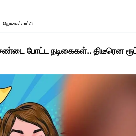
தொலைக்காட்சி
ண்டை போட்ட நடிகைகள்.. திடீரென ரூட