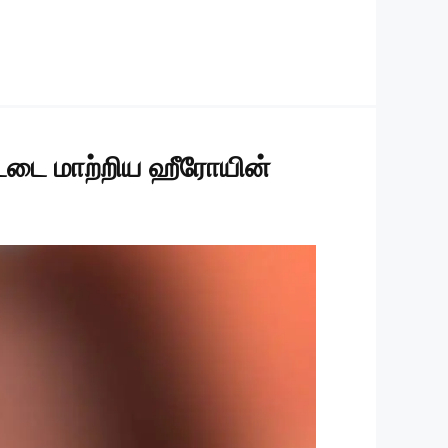
்டை மாற்றிய ஹீரோயின்