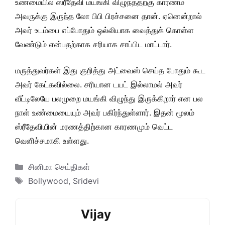
உண்மையில் ஸ்ரீதேவி மயங்கி விழுந்ததற்கு காரணம்
அவருக்கு இருந்த லோ பிபி பிரச்சனை தான். ஏனென்றால்
அவர் உடம்பை எப்போதும் ஒல்லியாக வைத்துக் கொள்ள
வேண்டும் என்பதற்காக சரியாக சாப்பிட மாட்டார்.
மருத்துவர்கள் இது குறித்து அட்வைஸ் செய்த போதும் கூட
அவர் கேட்கவில்லை. சரியான டயட் இல்லாமல் அவர்
வீட்டிலேயே பலமுறை மயங்கி விழுந்து இருக்கிறார் என பல
நாள் உண்மையையும் அவர் பகிர்ந்துள்ளார். இதன் மூலம்
ஸ்ரீதேவியின் மரணத்திற்கான காரணமும் வெட்ட
வெளிச்சமாகி உள்ளது.
Categories
சினிமா செய்திகள்
Tags
Bollywood
,
Sridevi
Vijay