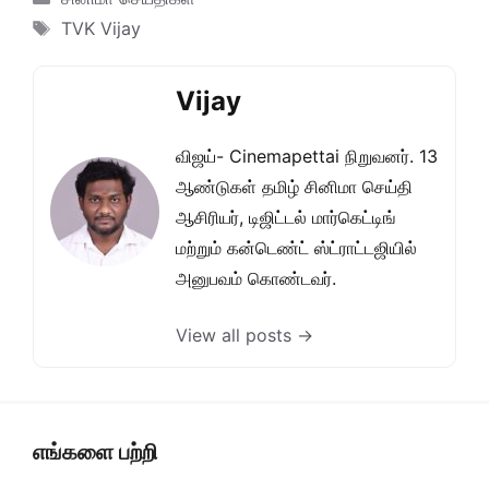
Tags
TVK Vijay
Vijay
விஜய்- Cinemapettai நிறுவனர். 13
ஆண்டுகள் தமிழ் சினிமா செய்தி
ஆசிரியர், டிஜிட்டல் மார்கெட்டிங்
மற்றும் கன்டெண்ட் ஸ்ட்ராட்டஜியில்
அனுபவம் கொண்டவர்.
View all posts →
எங்களை பற்றி