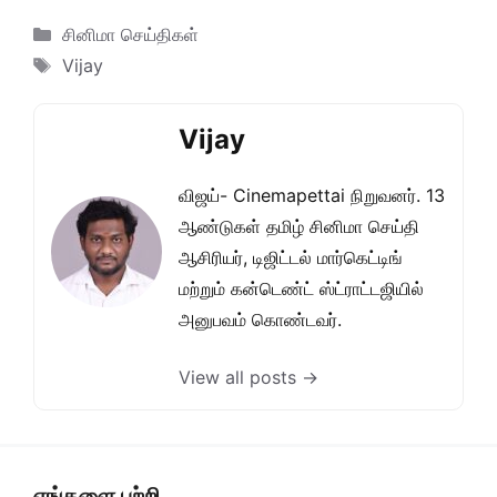
Categories
சினிமா செய்திகள்
Tags
Vijay
Vijay
விஜய்- Cinemapettai நிறுவனர். 13
ஆண்டுகள் தமிழ் சினிமா செய்தி
ஆசிரியர், டிஜிட்டல் மார்கெட்டிங்
மற்றும் கன்டெண்ட் ஸ்ட்ராட்டஜியில்
அனுபவம் கொண்டவர்.
View all posts →
எங்களை பற்றி