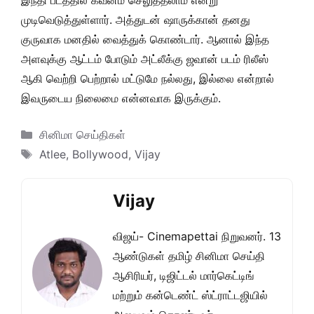
இந்தி படத்தில் கவனம் செலுத்தலாம் என்று
முடிவெடுத்துள்ளார். அத்துடன் ஷாருக்கான் தனது
குருவாக மனதில் வைத்துக் கொண்டார். ஆனால் இந்த
அளவுக்கு ஆட்டம் போடும் அட்லீக்கு ஜவான் படம் ரிலீஸ்
ஆகி வெற்றி பெற்றால் மட்டுமே நல்லது, இல்லை என்றால்
இவருடைய நிலைமை என்னவாக இருக்கும்.
Categories
சினிமா செய்திகள்
Tags
Atlee
,
Bollywood
,
Vijay
Vijay
விஜய்- Cinemapettai நிறுவனர். 13
ஆண்டுகள் தமிழ் சினிமா செய்தி
ஆசிரியர், டிஜிட்டல் மார்கெட்டிங்
மற்றும் கன்டெண்ட் ஸ்ட்ராட்டஜியில்