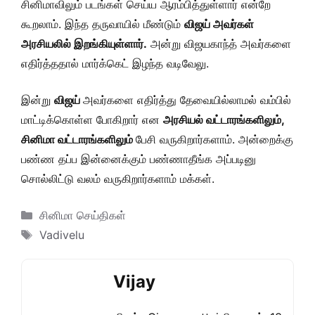
சினிமாவிலும் படங்கள் செய்ய ஆரம்பித்துள்ளார் என்றே
கூறலாம். இந்த தருவாயில் மீண்டும்
விஜய் அவர்கள்
அரசியலில் இறங்கியுள்ளார்.
அன்று விஜயகாந்த் அவர்களை
எதிர்த்ததால் மார்க்கெட் இழந்த வடிவேலு.
இன்று
விஜய்
அவர்களை எதிர்த்து தேவையில்லாமல் வம்பில்
மாட்டிக்கொள்ள போகிறார் என
அரசியல் வட்டாரங்களிலும்,
சினிமா வட்டாரங்களிலும்
பேசி வருகிறார்களாம். அன்றைக்கு
பண்ண தப்ப இன்னைக்கும் பண்ணாதீங்க அப்படினு
சொல்லிட்டு வலம் வருகிறார்களாம் மக்கள்.
Categories
சினிமா செய்திகள்
Tags
Vadivelu
Vijay