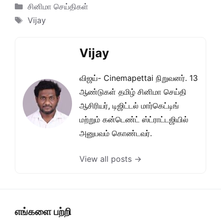
Categories
சினிமா செய்திகள்
Tags
Vijay
Vijay
விஜய்- Cinemapettai நிறுவனர். 13
ஆண்டுகள் தமிழ் சினிமா செய்தி
ஆசிரியர், டிஜிட்டல் மார்கெட்டிங்
மற்றும் கன்டெண்ட் ஸ்ட்ராட்டஜியில்
அனுபவம் கொண்டவர்.
View all posts →
எங்களை பற்றி