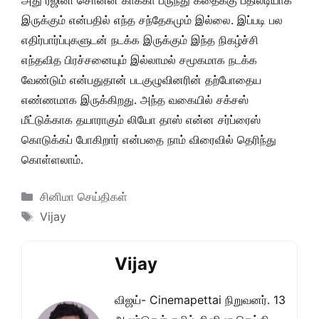
அது ரஜினி சொன்ன காக்கா பருந்து கதைக்கு பதிலடியாக
இருக்கும் என்பதில் எந்த சந்தேகமும் இல்லை. இப்படி பல
எதிர்பார்ப்புகளுடன் நடக்க இருக்கும் இந்த நிகழ்ச்சி
எந்தவித பிரச்சனையும் இல்லாமல் சமூகமாக நடக்க
வேண்டும் என்பதுதான் படகுழுவினரின் தற்போதைய
எண்ணமாக இருக்கிறது. அந்த வகையில் சக்சஸ்
மீட்டுக்காக தயாராகும் லியோ தாஸ் என்ன சர்ப்ரைஸ்
கொடுக்கப் போகிறார் என்பதை நாம் விரைவில் தெரிந்து
கொள்ளலாம்.
Categories
சினிமா செய்திகள்
Tags
Vijay
Vijay
விஜய்- Cinemapettai நிறுவனர். 13