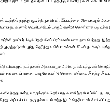
ாலும் முன்மாதிரி இவருடைய படத்திற்கு வரவேற்பு கிடைக்க மாட்டேங
் படத்தில் நடித்து முடித்திருக்கிறார். இப்படத்தை அனைவரும் ஆவலா
ெளியானது. ஆனால் வெளியாகியும் யாரும் கண்டு கொள்ளாத படி வந்த 
கழ்ச்சி நவம்பர் 1ஆம் தேதி மிகப் பிரம்மாண்டமாக நடைபெற்றது. இந்
 இருந்தார்கள். இது தெரிந்தும் லியோ சக்சஸ் மீட்டிங் நடக்கும் அ
ணம்.
்டு விஷயமும் நடந்ததால் அனைவரும் அதிக முக்கியத்துவம் கொடுத
தனால் தங்கலான் டீசரை யாருமே கண்டு கொள்ளவில்லை. இதற்கு இடைய
லை.
 வெளிவந்தது என்று யாருக்குமே தெரியாத அளவிற்கு போய்விட்டது.
்கிறது. அப்படிப்பட்ட ஒரு நல்ல படம் வந்த இடம் தெரியாமல் போய்விட்டத