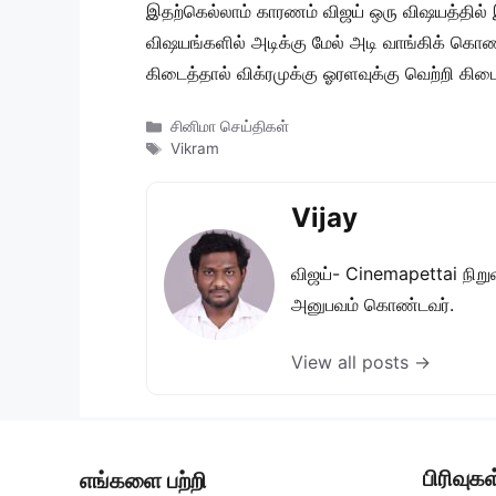
இதற்கெல்லாம் காரணம் விஜய் ஒரு விஷயத்தில் இற
விஷயங்களில் அடிக்கு மேல் அடி வாங்கிக் கொண்டு
கிடைத்தால் விக்ரமுக்கு ஓரளவுக்கு வெற்றி கிடைக
Categories
சினிமா செய்திகள்
Tags
Vikram
Vijay
விஜய்- Cinemapettai நிறுவன
அனுபவம் கொண்டவர்.
View all posts →
பிரிவுகள
எங்களை பற்றி