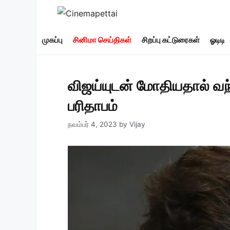
Skip
to
content
முகப்பு
சினிமா செய்திகள்
சிறப்பு கட்டுரைகள்
ஓடிடி
விஜய்யுடன் மோதியதால் வந்த
பரிதாபம்
நவம்பர் 4, 2023
by
Vijay