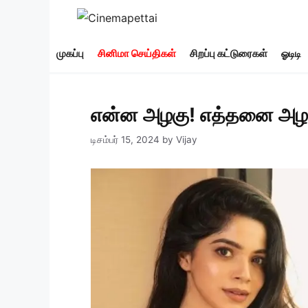
Skip
to
content
முகப்பு
சினிமா செய்திகள்
சிறப்பு கட்டுரைகள்
ஓடிடி
என்ன அழகு! எத்தனை அழகு
டிசம்பர் 15, 2024
by
Vijay