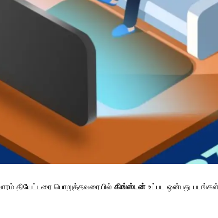
வாரம் தியேட்டரை பொறுத்தவரையில்
கிங்ஸ்டன்
உட்பட ஒன்பது படங்க