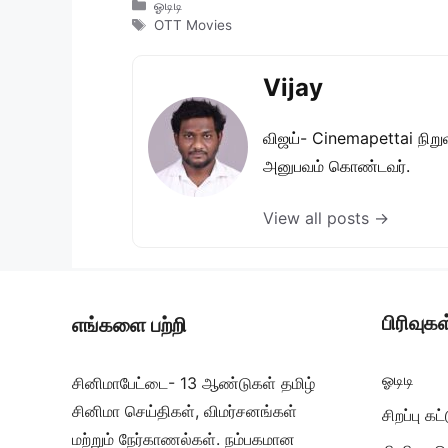
Categories
ஓடிடி
Tags
OTT Movies
Vijay
விஜய்- Cinemapettai நிறுவன
அனுபவம் கொண்டவர்.
View all posts →
பிரிவுகள
எங்களை பற்றி
ஓடிடி
சினிமாபேட்டை- 13 ஆண்டுகள் தமிழ்
சினிமா செய்திகள், விமர்சனங்கள்
சிறப்பு க
மற்றும் நேர்காணல்கள். நம்பகமான