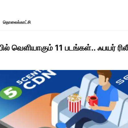
தொலைக்காட்சி
ில் வெளியாகும் 11 படங்கள்.. ஃபயர் ரிலீச