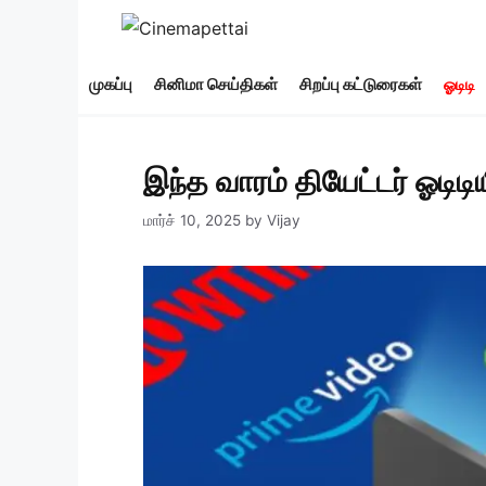
Skip
to
content
முகப்பு
சினிமா செய்திகள்
சிறப்பு கட்டுரைகள்
ஓடிடி
இந்த வாரம் தியேட்டர் ஓடிடிய
மார்ச் 10, 2025
by
Vijay